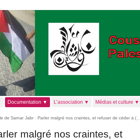
▼
Documentation ▼
L’association ▼
Médias et culture ▼
cle de Samar Jabr : Parler malgré nos craintes, et refuser de céder à (
rler malgré nos craintes, et