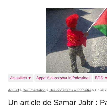
Actualités ▼
Appel à dons pour la Palestine !
BDS 
Accueil
>
Documentation
>
Des documents à connaître
>
Un arti
Un article de Samar Jabr : Pa