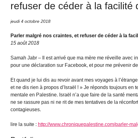
refuser de céder à la facilité
jeudi 4 octobre 2018
Parler malgré nos craintes, et refuser de céder à la facil
15 août 2018
Samah Jabr – Il est arrivé que ma mère me réveille avec inq
pour une déclaration sur Facebook, et pour me prévenir d
Et quand je lui dis au revoir avant mes voyages à l’étrange
et ne dis rien à propos d’Israël ! » Je réponds toujours en
mentale en Palestine. Israël n’a que faire de la santé me
ne se rassure pas ni ne rit de mes tentatives de la réconfo
contagieuses.
lire la suite :
http://www.chroniquepalestine.com/parler-malgr