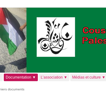
▼
Documentation ▼
L’association ▼
Médias et culture ▼
niers documents