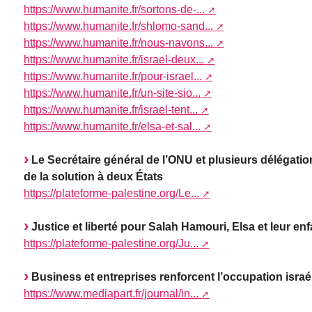
https://www.humanite.fr/sortons-de-...
https://www.humanite.fr/shlomo-sand...
https://www.humanite.fr/nous-navons...
https://www.humanite.fr/israel-deux...
https://www.humanite.fr/pour-israel...
https://www.humanite.fr/un-site-sio...
https://www.humanite.fr/israel-tent...
https://www.humanite.fr/elsa-et-sal...
Le Secrétaire général de l’ONU et plusieurs délégatio
de la solution à deux États
https://plateforme-palestine.org/Le...
Justice et liberté pour Salah Hamouri, Elsa et leur enf
https://plateforme-palestine.org/Ju...
Business et entreprises renforcent l’occupation israé
https://www.mediapart.fr/journal/in...