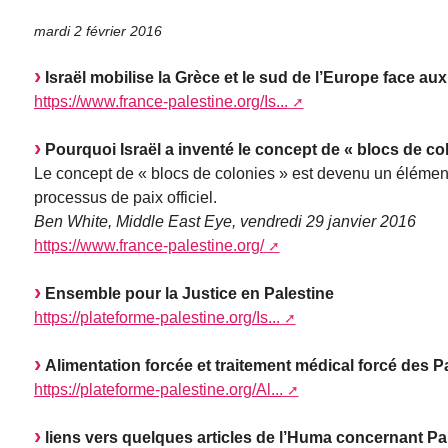
mardi 2 février 2016
Israël mobilise la Grèce et le sud de l’Europe face aux
https://www.france-palestine.org/Is...
Pourquoi Israël a inventé le concept de « blocs de co
Le concept de « blocs de colonies » est devenu un élément
processus de paix officiel.
Ben White, Middle East Eye, vendredi 29 janvier 2016
https://www.france-palestine.org/
Ensemble pour la Justice en Palestine
https://plateforme-palestine.org/Is...
Alimentation forcée et traitement médical forcé des Pa
https://plateforme-palestine.org/Al...
liens vers quelques articles de l’Huma concernant Pa