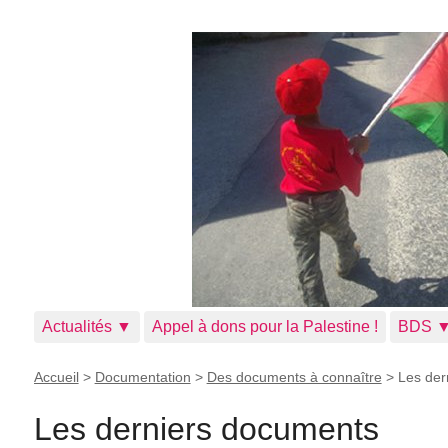
Actualités ▼
Appel à dons pour la Palestine !
BDS 
Accueil
>
Documentation
>
Des documents à connaître
>
Les der
Les derniers documents