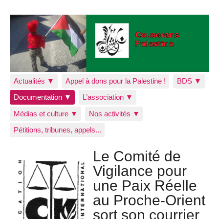
Actualités ▼
Appel à dons pour la Palestine !
BDS ▼
Documentation ▼
L’association ▼
Médias et culture ▼
Nos activités ▼
Pétitions, tribunes, appels...
Le Comité de
Vigilance pour
une Paix Réelle
au Proche-Orient
sort son courrier