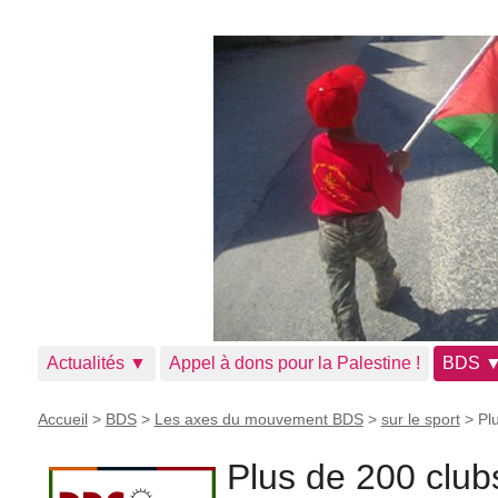
Actualités ▼
Appel à dons pour la Palestine !
BDS 
Accueil
>
BDS
>
Les axes du mouvement BDS
>
sur le sport
>
Pl
Plus de 200 club