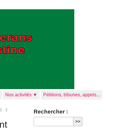
Nos activités ▼
Pétitions, tribunes, appels...
 (…)
Rechercher :
nt