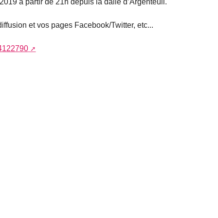
2019 à partir de 21h depuis la dalle d’Argenteuil.
diffusion et vos pages Facebook/Twitter, etc...
04122790