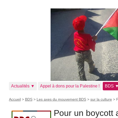
Actualités ▼
Appel à dons pour la Palestine !
BDS 
Accueil
>
BDS
>
Les axes du mouvement BDS
>
sur la culture
>
P
Pour un boycott a