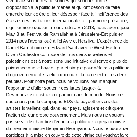
vivent aussi d’autres personnes qui sont des forces
d’opposition à la politique menée et qui ont besoin de faire
entendre leur colère et leur désespoir face à l’indifférence des
états et des institutions internationales et, par notre présence,
signifier notre soutien à leurs luttes. En 2013, nous avons joué
May B au Festival de Ramallah et à Jérusalem-Est puis en
2014 nous l’avons joué à Tel Aviv et Herzliya. L’expérience de
Daniel Barenboïm et d’Edward Saïd avec le West-Eastern
Divan Orchestra composé de musiciens israéliens et
palestiniens est à notre sens une initiative qui renvoie plus de
puissance que le boycott pur et simple pour défaire la politique
du gouvernement israélien qui nourrit la haine entre ces deux
peuples. Pour notre part, nous ne voulons pas manquer
l’opportunité d’aller soutenir ces luttes jusque-là.
Des murs se construisent partout dans le monde. Nous ne
soutenons pas la campagne BDS de boycott envers des
artistes israéliens qui, dans leur pays, agissent et critiquent
l’action de leur propre gouvernement. Mais nous ne voulons
pas servir de chambre d’écho à la politique ségrégationniste
du premier ministre Benjamin Netanyahou. Nous refusons de
participer à la mise en œuvre de cette vitrine qui voudrait faire