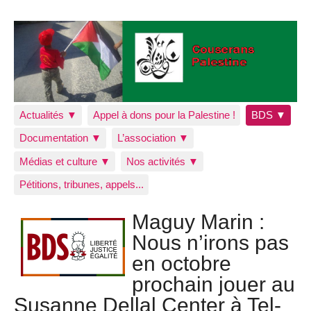
Actualités ▼
Appel à dons pour la Palestine !
BDS ▼
Documentation ▼
L’association ▼
Médias et culture ▼
Nos activités ▼
Pétitions, tribunes, appels...
Maguy Marin :
Nous n’irons pas
en octobre
prochain jouer au
Susanne Dellal Center à Tel-