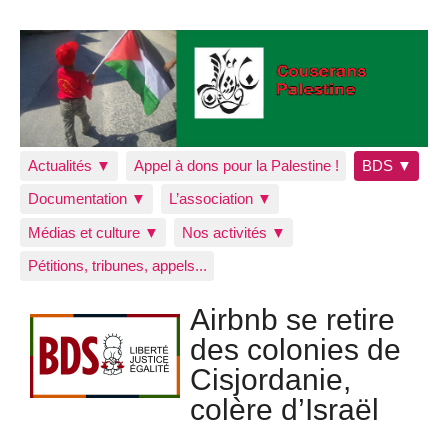
Actualités ▼
Appel à dons pour la Palestine !
BDS ▼
Documentation ▼
L’association ▼
Médias et culture ▼
Nos activités ▼
Pétitions, tribunes, appels...
Airbnb se retire
des colonies de
Cisjordanie,
colère d’Israël