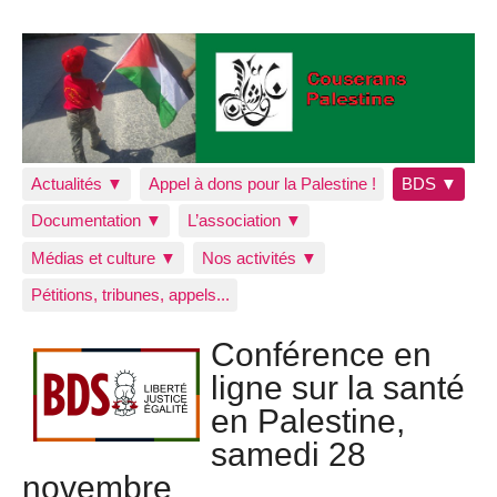
Actualités ▼
Appel à dons pour la Palestine !
BDS ▼
Documentation ▼
L’association ▼
Médias et culture ▼
Nos activités ▼
Pétitions, tribunes, appels...
Conférence en
ligne sur la santé
en Palestine,
samedi 28
novembre