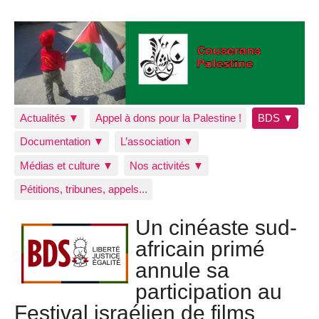
Actualités ▼
Appel à dons pour la Palestine !
BDS ▼
Documentation ▼
L’association ▼
Médias et culture ▼
Nos activités ▼
Pétitions, tribunes, appels...
Un cinéaste sud-
africain primé
annule sa
participation au
Festival israélien de films