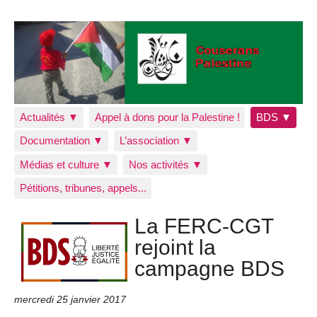
Actualités ▼
Appel à dons pour la Palestine !
BDS ▼
Documentation ▼
L’association ▼
Médias et culture ▼
Nos activités ▼
Pétitions, tribunes, appels...
La FERC-CGT
rejoint la
campagne BDS
mercredi 25 janvier 2017