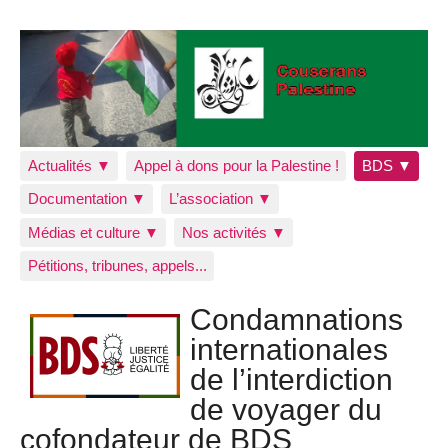
Actualités ▼
Appel à dons pour la Palestine !
BDS ▼
Documentation ▼
L’association ▼
Médias et culture ▼
Nos activités ▼
Pétitions, tribunes, appels...
Condamnations
internationales
de l’interdiction
de voyager du
cofondateur de BDS