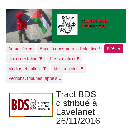
Actualités ▼
Appel à dons pour la Palestine !
BDS ▼
Documentation ▼
L’association ▼
Médias et culture ▼
Nos activités ▼
Pétitions, tribunes, appels...
Tract BDS
distribué à
Lavelanet
26/11/2016