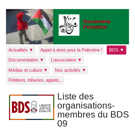
Actualités ▼
Appel à dons pour la Palestine !
BDS ▼
Documentation ▼
L’association ▼
Médias et culture ▼
Nos activités ▼
Pétitions, tribunes, appels...
Liste des
organisations-
membres du BDS
09