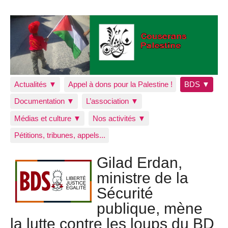
Actualités ▼
Appel à dons pour la Palestine !
BDS ▼
Documentation ▼
L’association ▼
Médias et culture ▼
Nos activités ▼
Pétitions, tribunes, appels...
Gilad Erdan,
ministre de la
Sécurité
publique, mène
la lutte contre les loups du BD