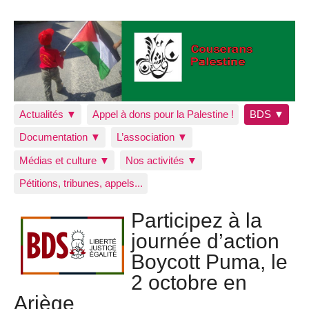
Actualités ▼
Appel à dons pour la Palestine !
BDS ▼
Documentation ▼
L’association ▼
Médias et culture ▼
Nos activités ▼
Pétitions, tribunes, appels...
Participez à la
journée d’action
Boycott Puma, le
2 octobre en
Ariège