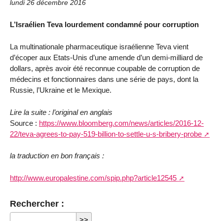
lundi 26 décembre 2016
L’Israélien Teva lourdement condamné pour corruption
La multinationale pharmaceutique israélienne Teva vient
d’écoper aux Etats-Unis d’une amende d’un demi-milliard de
dollars, après avoir été reconnue coupable de corruption de
médecins et fonctionnaires dans une série de pays, dont la
Russie, l’Ukraine et le Mexique.
Lire la suite : l’original en anglais
Source :
https://www.bloomberg.com/news/articles/2016-12-
22/teva-agrees-to-pay-519-billion-to-settle-u-s-bribery-probe
la traduction en bon français :
http://www.europalestine.com/spip.php?article12545
Rechercher :