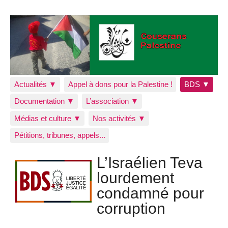
Actualités ▼
Appel à dons pour la Palestine !
BDS ▼
Documentation ▼
L’association ▼
Médias et culture ▼
Nos activités ▼
Pétitions, tribunes, appels...
L’Israélien Teva
lourdement
condamné pour
corruption