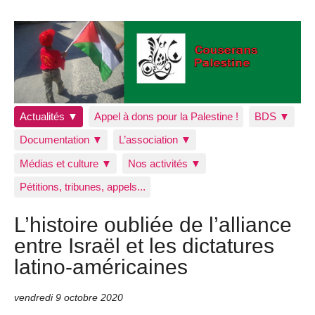
Actualités ▼
Appel à dons pour la Palestine !
BDS ▼
Documentation ▼
L’association ▼
Médias et culture ▼
Nos activités ▼
Pétitions, tribunes, appels...
L’histoire oubliée de l’alliance
entre Israël et les dictatures
latino-américaines
vendredi 9 octobre 2020