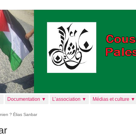
▼
Documentation ▼
L’association ▼
Médias et culture ▼
inien ? Élias Sanbar
ar