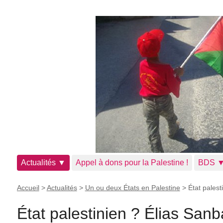
Actualités ▼
Appel à dons pour la Palestine !
BDS 
Accueil
>
Actualités
>
Un ou deux États en Palestine
>
État palest
État palestinien ? Élias Sanb