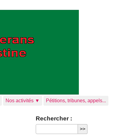
Nos activités ▼
Pétitions, tribunes, appels...
Rechercher :