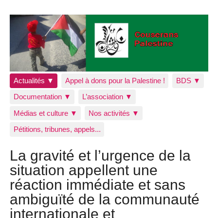
Actualités ▼
Appel à dons pour la Palestine !
BDS ▼
Documentation ▼
L’association ▼
Médias et culture ▼
Nos activités ▼
Pétitions, tribunes, appels...
La gravité et l’urgence de la
situation appellent une
réaction immédiate et sans
ambiguïté de la communauté
internationale et