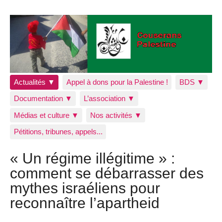
Actualités ▼
Appel à dons pour la Palestine !
BDS ▼
Documentation ▼
L’association ▼
Médias et culture ▼
Nos activités ▼
Pétitions, tribunes, appels...
« Un régime illégitime » :
comment se débarrasser des
mythes israéliens pour
reconnaître l’apartheid