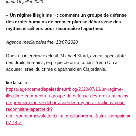
jeudi 16 juillet 2020
« Un régime illégitime » : comment un groupe de défense
des droits humains de premier plan se débarrasse des
mythes israéliens pour reconnaître l’apartheid
Agence media palestine, 13/07/2020
Dans un interview exclusif, Michael Sfard, avocat spécialiste
des droits humains, explique ce qui a conduit Yesh Din à
accuser Israël du crime d’apartheid en Cisjordanie.
lire la suite :
https://agencemediapalestine.fr/blog/2020/07/13/un-regime-
illegitime-comment-un-groupe-de-defense-des-droits-humains-
de-premier-plan-se-debarrasse-des-mythes-israeliens-pour-
reconnaitre-lapartheid/?
utm_source=newsletter&utm_medium=email&utm_campaign=israel
07-14