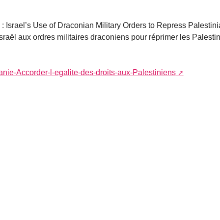
s : Israel’s Use of Draconian Military Orders to Repress Palestin
Israël aux ordres militaires draconiens pour réprimer les Palesti
danie-Accorder-l-egalite-des-droits-aux-Palestiniens