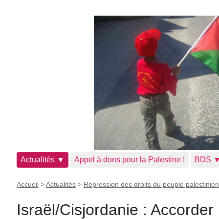
Actualités ▼
Appel à dons pour la Palestine !
BDS 
Accueil
>
Actualités
>
Répression des droits du peuple palestinien
Israël/Cisjordanie : Accorder 