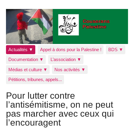
Actualités ▼
Appel à dons pour la Palestine !
BDS ▼
Documentation ▼
L’association ▼
Médias et culture ▼
Nos activités ▼
Pétitions, tribunes, appels...
Pour lutter contre
l’antisémitisme, on ne peut
pas marcher avec ceux qui
l’encouragent