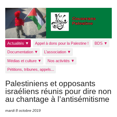
Actualités ▼
Appel à dons pour la Palestine !
BDS ▼
Documentation ▼
L’association ▼
Médias et culture ▼
Nos activités ▼
Pétitions, tribunes, appels...
Palestiniens et opposants
israéliens réunis pour dire non
au chantage à l’antisémitisme
mardi 8 octobre 2019