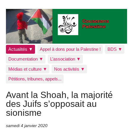
Actualités ▼
Appel à dons pour la Palestine !
BDS ▼
Documentation ▼
L’association ▼
Médias et culture ▼
Nos activités ▼
Pétitions, tribunes, appels...
Avant la Shoah, la majorité
des Juifs s’opposait au
sionisme
samedi 4 janvier 2020