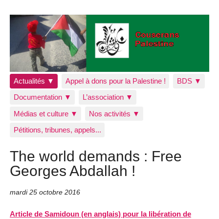
Actualités ▼
Appel à dons pour la Palestine !
BDS ▼
Documentation ▼
L’association ▼
Médias et culture ▼
Nos activités ▼
Pétitions, tribunes, appels...
The world demands : Free
Georges Abdallah !
mardi 25 octobre 2016
Article de Samidoun (en anglais) pour la libération de