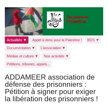
Actualités ▼
Appel à dons pour la Palestine !
BDS ▼
Documentation ▼
L’association ▼
Médias et culture ▼
Nos activités ▼
Pétitions, tribunes, appels...
ADDAMEER association de
défense des prisonniers :
Pétition à signer pour exiger
la libération des prisonniers !