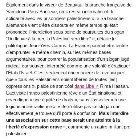
Également dans le viseur de Beauvau, la branche française de
Samidoun Paris Banlieue, un « réseau international de
solidarité avec les prisonniers palestiniens ». « Sa branche
allemande vient d’être dissoute en même temps qu’était
prononcée l’interdiction sous peine de poursuites du slogan :
“Du fleuve à la mer, la Palestine sera libre” », détaille le
politologue Jean-Yves Camus. La France pourrait être tentée
d’emprunter le même chemin, sur les mêmes bases
argumentaires, pour contrer la popularisation d’un slogan jugé
radical, car souvent interprété comme une volonté d’éradiquer
l’État d’Israël. C’est seulement une manière de revendiquer
que « tous les Palestiniens soient libérés de toutes [les]
oppressions », plaide de son côté
dans Libé
Rima Hassan.
L’activiste franco-palestinienne rêve d’un État binational et
revendique « une égalité de droits », sans l’associer « à une
logique anti-israélienne ». « Je n’utilise pas ce slogan car
effectivement je trouve qu’il porte à confusion.
Mais interdire
une association sur cette base serait une atteinte à la
liberté d’expression grave
», commente un autre militant pro-
palestinien.