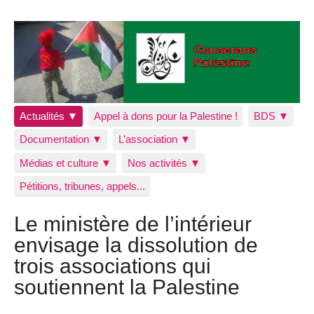
Actualités ▼
Appel à dons pour la Palestine !
BDS ▼
Documentation ▼
L’association ▼
Médias et culture ▼
Nos activités ▼
Pétitions, tribunes, appels...
Le ministère de l’intérieur
envisage la dissolution de
trois associations qui
soutiennent la Palestine