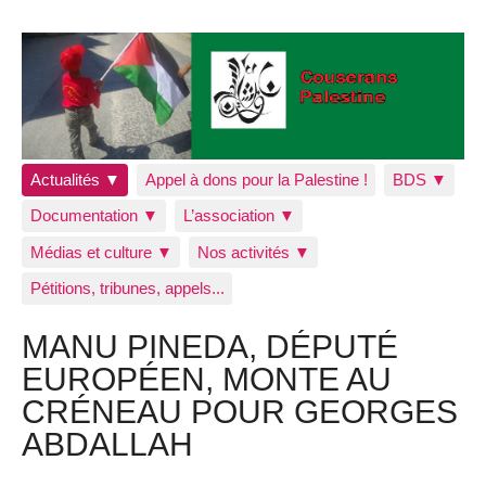
Actualités ▼
Appel à dons pour la Palestine !
BDS ▼
Documentation ▼
L’association ▼
Médias et culture ▼
Nos activités ▼
Pétitions, tribunes, appels...
MANU PINEDA, DÉPUTÉ
EUROPÉEN, MONTE AU
CRÉNEAU POUR GEORGES
ABDALLAH