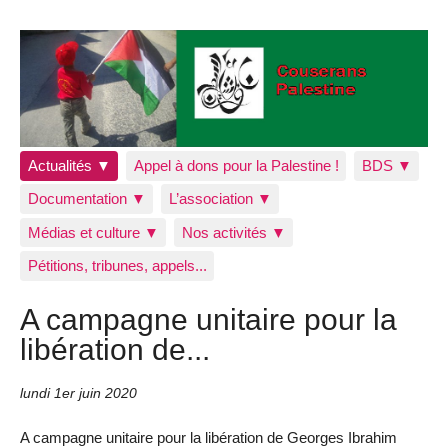
Actualités ▼
Appel à dons pour la Palestine !
BDS ▼
Documentation ▼
L’association ▼
Médias et culture ▼
Nos activités ▼
Pétitions, tribunes, appels...
A campagne unitaire pour la
libération de...
lundi 1er juin 2020
A campagne unitaire pour la libération de Georges Ibrahim