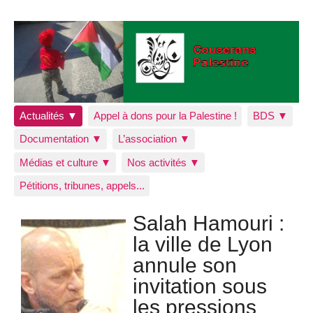
Actualités ▼
Appel à dons pour la Palestine !
BDS ▼
Documentation ▼
L’association ▼
Médias et culture ▼
Nos activités ▼
Pétitions, tribunes, appels...
Salah Hamouri :
la ville de Lyon
annule son
invitation sous
les pressions