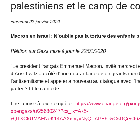
palestiniens et le camp de c
mercredi 22 janvier 2020
Macron en Israel : N’oublie pas la torture des enfants 
Pétition sur Gaza mise à jour le 22/01/2020
"Le président français Emmanuel Macron, invité mercredi e
d’Auschwitz au côté d’une quarantaine de dirigeants mondiau
l’antisémitisme et appeler à nouveau au dialogue avec l’Iran
parler ? Et le camp de...
Lire la mise à jour complète :
https://www.change.org/p/
opengaza/u/25630247?cs_tk=Ak5-
yQTXCkUMAFNoK14AAXicyyvNyQEABF8BvCsDQes46ZorCEw