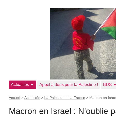
Actualités ▼
Appel à dons pour la Palestine !
BDS 
Accueil
>
Actualités
>
La Palestine et la France
>
Macron en Israel
Macron en Israel : N’oublie p