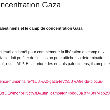
oncentration Gaza
palestiniens et le camp de concentration Gaza
t jeudi en Israël pour commémorer la libération du camp nazi
x, doit profiter de l’occasion pour afficher sa détermination c
", écrit l’AFP. Et la torture des enfants palestiniens, il compte 
urgence-humanitaire-%C3%A0-gaza-lev%C3%A9e-du-blocus-
mohbFI5c%3D&utm_campaign=bbd88a3f748f474bb258c8b645