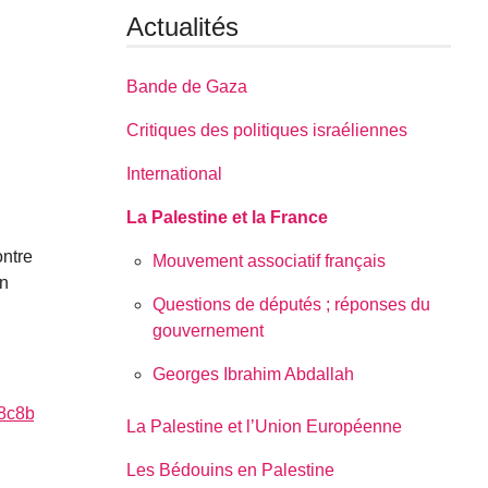
Actualités
Bande de Gaza
Critiques des politiques israéliennes
International
La Palestine et la France
ontre
Mouvement associatif français
en
Questions de députés ; réponses du
gouvernement
Georges Ibrahim Abdallah
6ed55f&utm_content=initial_v0_2_0&utm_medium=email&
La Palestine et l’Union Européenne
Les Bédouins en Palestine