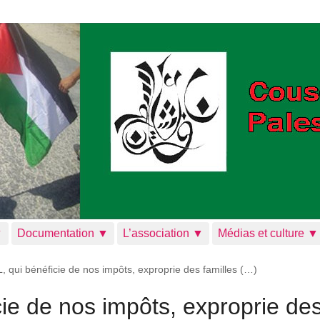
▼
Documentation ▼
L’association ▼
Médias et culture ▼
 qui bénéficie de nos impôts, exproprie des familles (…)
ie de nos impôts, exproprie de