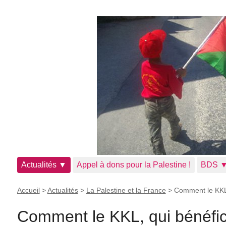
Actualités ▼
Appel à dons pour la Palestine !
BDS 
Accueil
>
Actualités
>
La Palestine et la France
>
Comment le KKL,
Comment le KKL, qui bénéfic