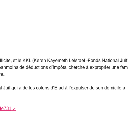
licite, et le KKL (Keren Kayemeth LeIsrael -Fonds National Juif 
 néanmoins de déductions d’impôts, cherche à exproprier une fami
e...
 Juif qui aide les colons d’Elad à l’expulser de son domicile à
cle731