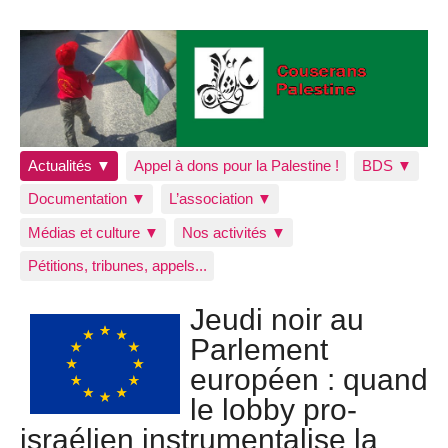
Actualités ▼
Appel à dons pour la Palestine !
BDS ▼
Documentation ▼
L’association ▼
Médias et culture ▼
Nos activités ▼
Pétitions, tribunes, appels...
Jeudi noir au
Parlement
européen : quand
le lobby pro-
israélien instrumentalise la