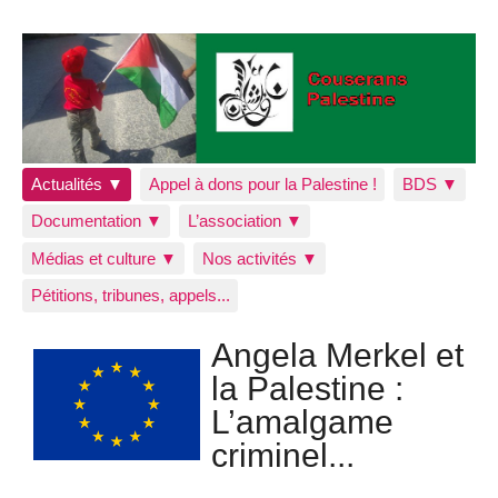
Actualités ▼
Appel à dons pour la Palestine !
BDS ▼
Documentation ▼
L’association ▼
Médias et culture ▼
Nos activités ▼
Pétitions, tribunes, appels...
Angela Merkel et
la Palestine :
L’amalgame
criminel...