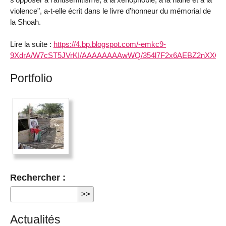
violence", a-t-elle écrit dans le livre d’honneur du mémorial de
la Shoah.
Lire la suite :
https://4.bp.blogspot.com/-emkc9-
9XdrA/W7cST5JVrKI/AAAAAAAAwWQ/354l7F2x6AEBZ2nXXCB
Portfolio
Rechercher :
Actualités