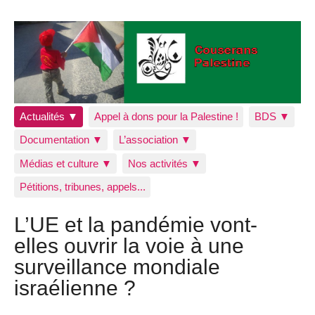
Actualités ▼
Appel à dons pour la Palestine !
BDS ▼
Documentation ▼
L’association ▼
Médias et culture ▼
Nos activités ▼
Pétitions, tribunes, appels...
L’UE et la pandémie vont-
elles ouvrir la voie à une
surveillance mondiale
israélienne ?