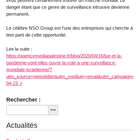
virus peuvent certainement trouver un marché mondial. Le
danger étant que ce genre de surveillance intrusive devienne
permanent.
Le célèbre NSO Group est l’une des entreprises qui cherche à
tirer parti de cette opportunité.
Lire la suite :
https://agencemediapalestine.fr/blog/2020/04/16/lue-et-la-
pandemie-vont-elles-ouvrir-la-voie-a-une-surveillance-
mondiale-israelienne/?
utm_source=newsletter&utm_medium=email&utm_campaign=l_ue_e
04-23
Rechercher :
Actualités