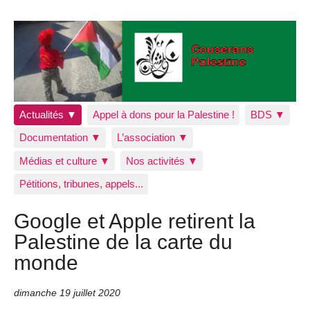
Actualités ▼
Appel à dons pour la Palestine !
BDS ▼
Documentation ▼
L’association ▼
Médias et culture ▼
Nos activités ▼
Pétitions, tribunes, appels...
Google et Apple retirent la
Palestine de la carte du
monde
dimanche 19 juillet 2020