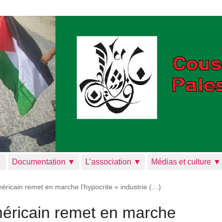
▼
Documentation ▼
L’association ▼
Médias et culture ▼
ricain remet en marche l’hypocrite « industrie (…)
méricain remet en marche