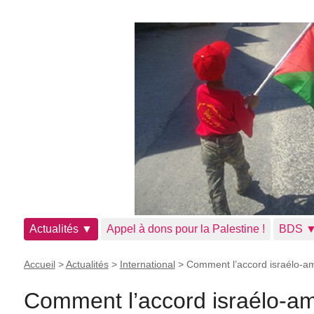
Actualités ▼
Appel à dons pour la Palestine !
BDS 
Accueil
>
Actualités
>
International
>
Comment l’accord israélo-amé
Comment l’accord israélo-a