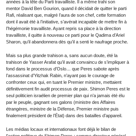
années à la tête du Parti travailliste. Il a même trahi son
mentor David Ben Gourion, quand il décidait de quitter le parti
Rafi, réalisant que, malgré l’aura de son chef, cette formation
dont il avait été à l’initiative, s’avérait incapable de mettre fin à
l’hégémonie travailliste. Ayant repris sa place à la direction
travailliste, il quitte à nouveau ce parti pour le Qadima d’Ariel
Sharon, qu’il abandonnera dès qu’il a senti le naufrage proche.
Mais sa plus grande trahison a, sans aucun doute, été la
trahison de Yasser Arafat qu’il avait convaincu de s’impliquer à
fond dans le processus d’Oslo… que Peres sabote après
l’assassinat d’Yitzhak Rabin, n’ayant pas le courage de
confronter ceux qui, en tuant le Premier ministre, mettaient
définitivement fin audit processus de paix. Shimon Peres est le
seul politicien israélien de premier plan qui n’a jamais été élu
par le peuple, gagnant ses galons (ministre des Affaires
étrangères, ministre de la Défense, Premier ministre puis
finalement président de l’État) dans des batailles d’appareil.
Les médias locaux et internationaux font déjà le bilan de
l’action politique de Shimon Peres : comme directeur général