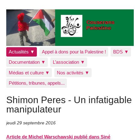
Actualités ▼
Appel à dons pour la Palestine !
BDS ▼
Documentation ▼
L’association ▼
Médias et culture ▼
Nos activités ▼
Pétitions, tribunes, appels...
Shimon Peres - Un infatigable
manipulateur
jeudi 29 septembre 2016
Article de Michel Warschawski publié dans Siné