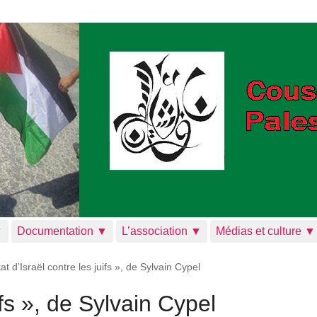
▼
Documentation ▼
L’association ▼
Médias et culture ▼
tat d’Israël contre les juifs », de Sylvain Cypel
ifs », de Sylvain Cypel