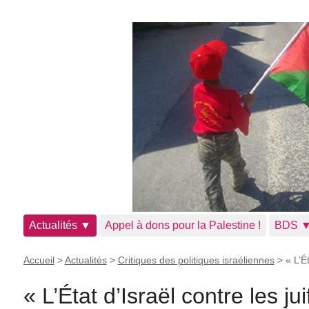
Actualités ▼
Appel à dons pour la Palestine !
BDS 
Accueil
>
Actualités
>
Critiques des politiques israéliennes
>
« L’É
« L’État d’Israël contre les ju