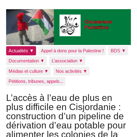
Actualités ▼
Appel à dons pour la Palestine !
BDS ▼
Documentation ▼
L’association ▼
Médias et culture ▼
Nos activités ▼
Pétitions, tribunes, appels...
L’accès à l’eau de plus en
plus difficile en Cisjordanie :
construction d’un pipeline de
dérivation d’eau potable pour
alimenter les colonies de la