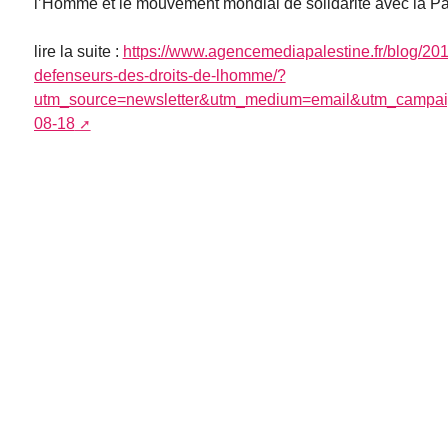
l’Homme et le mouvement mondial de solidarité avec la Pa
lire la suite :
https://www.agencemediapalestine.fr/blog/20
defenseurs-des-droits-de-lhomme/?
utm_source=newsletter&utm_medium=email&utm_campaign=
08-18