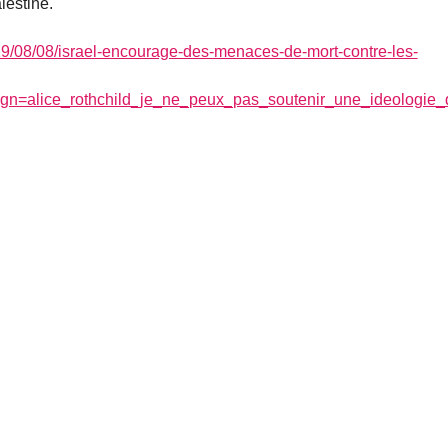
lestine.
19/08/08/israel-encourage-des-menaces-de-mort-contre-les-
alice_rothchild_je_ne_peux_pas_soutenir_une_ideologie_qu