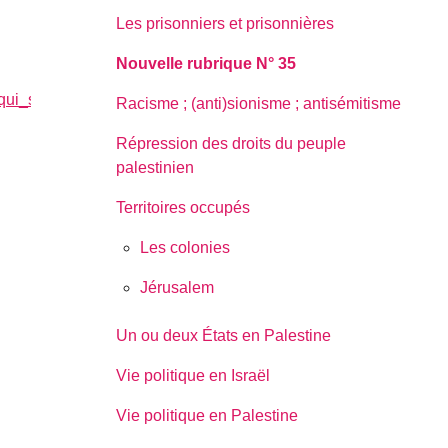
Les prisonniers et prisonnières
Nouvelle rubrique N° 35
i_se_fonde_sur_un_privilege_juif_et_la_persecution_des_pa
Racisme ; (anti)sionisme ; antisémitisme
Répression des droits du peuple
palestinien
Territoires occupés
Les colonies
Jérusalem
Un ou deux États en Palestine
Vie politique en Israël
Vie politique en Palestine