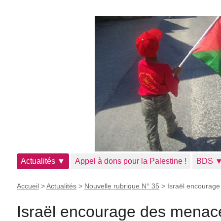
Actualités ▼
Appel à dons pour la Palestine !
BDS 
Accueil
>
Actualités
>
Nouvelle rubrique N° 35
>
Israël encourage
Israël encourage des menace