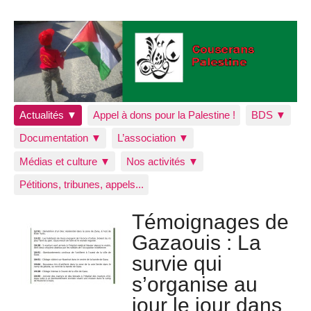
Actualités ▼
Appel à dons pour la Palestine !
BDS ▼
Documentation ▼
L’association ▼
Médias et culture ▼
Nos activités ▼
Pétitions, tribunes, appels...
Témoignages de
Gazaouis : La
survie qui
s’organise au
jour le jour dans