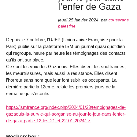
l’enfer de Gaza
jeudi 25 janvier 2024
,
par
couserans
palestine
Depuis le 7 octobre, l’UJFP (Union Juive Française pour la
Paix) publie sur la plateforme ISM un journal quasi quotidien
qui regroupe, heure par heure les témoignages des contacts
qu’ils ont sur place.
Ce sont les voix des Gazaouis. Elles disent les souffrances,
les meurtrissures, mais aussi la résistance. Elles disent
l’horreur sans nom que leur font subir les occupants. La
dernière partie la 12eme, relate les premiers jours de la
semaine qui s’écoule.
https://ismfrance.org/index.php/2024/01/23/temoignages-de-
gazaouis-la-survie-qui-sorganise-au-jour-le-jour-dans-lenfer-
de-gaza-partie-12-les-21-et-22-01-2024/
Rechercher :