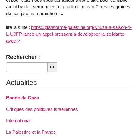
au lobby des semenciers et produire nous-mêmes les graines
de nos jardins maraîchers. »
lire la suite :
https://plateforme-palestine.org/Khuza-a-saison-4-
L-UJFP-lance-un-appel-pressant-a-developper-la-solidarite-
avec
Rechercher :
Actualités
Bande de Gaza
Critiques des politiques israéliennes
International
La Palestine et la France