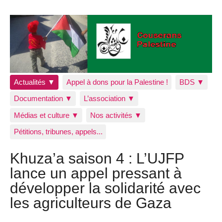
Actualités ▼
Appel à dons pour la Palestine !
BDS ▼
Documentation ▼
L’association ▼
Médias et culture ▼
Nos activités ▼
Pétitions, tribunes, appels...
Khuza’a saison 4 : L’UJFP
lance un appel pressant à
développer la solidarité avec
les agriculteurs de Gaza