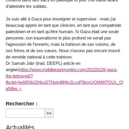
d’atteindre les soldats.
Je suis allé à Gaza pour enseigner et superviser - mais j’ai
beaucoup appris en tant que clinicien, en tant que compatriote
palestinien et en tant qu’être humain. Si Gaza était une seule
personne, son traumatisme le plus profond ne serait pas
l’agression de l’ennemi, mais la trahison de ses voisins, de
ses frères et de ses sœurs. Nous n’avons pas encore trouvé
de remède national à cette trahison.
Dr Samah Jabr (trad. DEEPL) article en
anglais
https://www.middleeastmonitor.com/20220128-gaza-
the-betrayed/?
fbclid=IwAR0tiJ2HkuDTNxk48f4jy2LcpP5kmUOMMf7OUL_O5h
a58bg
Rechercher :
Actualités