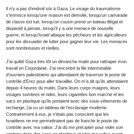
Il n’y a pas d’endroit sûr à Gaza. Le visage du traumatisme
s’immisce lorsqu’une maison est démolie, lorsqu’un camarade
de classe est tué, lorsqu’un cousin prend un bateau illégal et
disparaît à jamais, lorsqu’il y a une menace de nouvelle
guerre, et lorsqu’Israël attaque les pêcheurs et les agriculteurs
pour les dissuader de lutter pour gagner leur vie. Les menaces
sont nombreuses et réelles.
J’ai quitté Gaza très tôt un dimanche matin pour rattraper mon
travail en Cisjordanie. J’ai rencontré la file interminable
d’ouvriers palestiniens qui attendaient de traverser le poste de
contrôle d’Erez pour aller travailler. On m’a dit qu’ils attendaient
depuis 4 heures du matin. Dans leurs corps maigres, leurs
visages sombres et ridés, leurs cigarettes bon marché et les
sacs en plastique qu’ils portaient avec des sous-vêtements de
rechange, j’ai vu un tableau de l’esclavage moderne.
Contrairement à eux, je n’étais pas conscient que les
Israéliens ne me permettraient pas de franchir le poste de
contrôle avec ma valise. J’ai dû me précipiter pour vider son
contenu dans des sacs en plastique et jeter ma valise avant