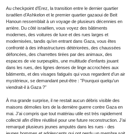
Au checkpoint d’Erez, la transition entre le dernier quartier
israélien d’Ashkelon et le premier quartier gazaoui de Beit
Hanoun ressemblait à un voyage de plusieurs décennies en
arrière. Du côté israélien, vous voyez des bâtiments
modernes, des voitures de luxe et des rues larges et
modernisées, tandis qu’en entrant dans Gaza, vous êtes
confronté à des infrastructures détériorées, des chaussées
défoncées, des charrettes tirées par des animaux, des
espaces de vie surpeuplés, une multitude d’enfants jouant
dans les rues, des lignes denses de linge accrochées aux
bâtiments, et des visages fatigués qui vous regardent d’un air
mystérieux, se demandant peut-être : "Pourquoi quelqu’un
viendrait-il à Gaza ?"
À ma grande surprise, il ne restait aucun débris visible des
maisons démolies lors de la dernière guerre contre Gaza en
mai. J’ai compris que tout matériau utile est très rapidement
collecté afin d’être réutilisé pour une future reconstruction. J’ai
remarqué plusieurs jeunes amputés dans les rues - des
jeunes hommes et adolescents qui ont perdu un membre soit