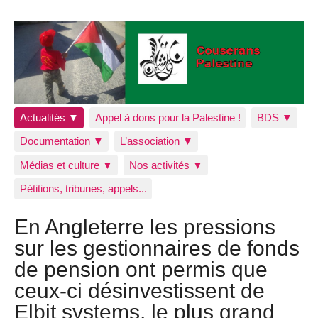
Actualités ▼
Appel à dons pour la Palestine !
BDS ▼
Documentation ▼
L’association ▼
Médias et culture ▼
Nos activités ▼
Pétitions, tribunes, appels...
En Angleterre les pressions
sur les gestionnaires de fonds
de pension ont permis que
ceux-ci désinvestissent de
Elbit systems, le plus grand