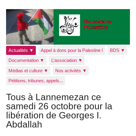
Actualités ▼
Appel à dons pour la Palestine !
BDS ▼
Documentation ▼
L’association ▼
Médias et culture ▼
Nos activités ▼
Pétitions, tribunes, appels...
Tous à Lannemezan ce
samedi 26 octobre pour la
libération de Georges I.
Abdallah