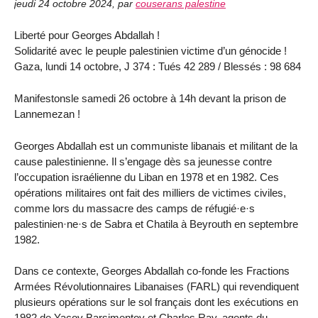
jeudi 24 octobre 2024
,
par
couserans palestine
Liberté pour Georges Abdallah !
Solidarité avec le peuple palestinien victime d’un génocide !
Gaza, lundi 14 octobre, J 374 : Tués 42 289 / Blessés : 98 684
Manifestonsle samedi 26 octobre à 14h devant la prison de
Lannemezan !
Georges Abdallah est un communiste libanais et militant de la
cause palestinienne. Il s’engage dès sa jeunesse contre
l’occupation israélienne du Liban en 1978 et en 1982. Ces
opérations militaires ont fait des milliers de victimes civiles,
comme lors du massacre des camps de réfugié·e·s
palestinien·ne·s de Sabra et Chatila à Beyrouth en septembre
1982.
Dans ce contexte, Georges Abdallah co-fonde les Fractions
Armées Révolutionnaires Libanaises (FARL) qui revendiquent
plusieurs opérations sur le sol français dont les exécutions en
1982 de Yacov Barsimentov et Charles Ray, agents du